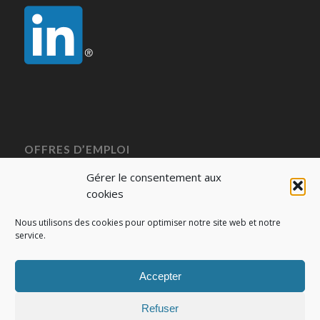
OFFRES D’EMPLOI
Voir toutes nos offres
Gérer le consentement aux
cookies
Nous utilisons des cookies pour optimiser notre site web et notre
service.
MENTIONS LÉGALES
Accepter
Mentions légales
Politique de cookies (EU)
Refuser