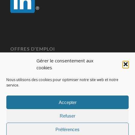
OFFRES D’EMPLOI
Voir toutes nos offres
Gérer le consentement aux
cookies
Nous utilisons des cookies pour optimiser notre site web et notre
service.
MENTIONS LÉGALES
Accepter
Mentions légales
Politique de cookies (EU)
Refuser
Préférences