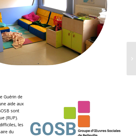
le Guérin de
une aide aux
u GOSB sont
que (RUP).
fficiles, les
saire du