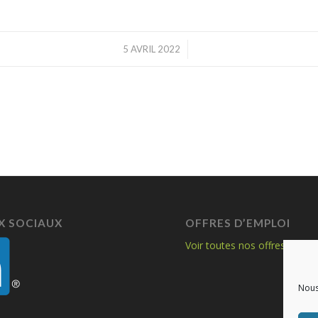
/
5 AVRIL 2022
X SOCIAUX
OFFRES D’EMPLOI
Voir toutes nos offres
Nous