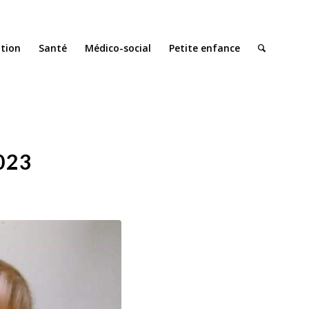
ation
Santé
Médico-social
Petite enfance
023