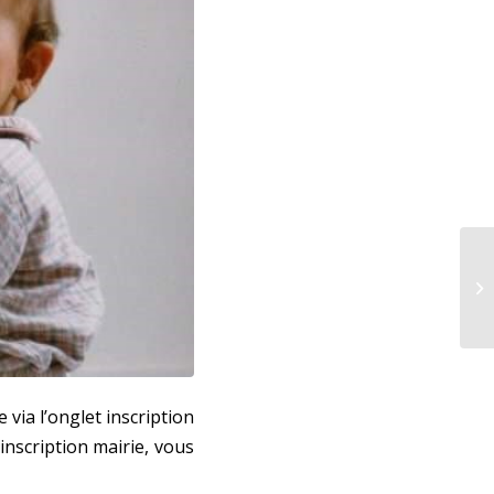
Le
mo
l’
via l’onglet inscription
inscription mairie, vous